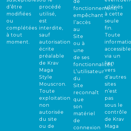
de
d’être
procédé
utilisés
fonctionnement,
modifiées
utilisé,
à cette
empêchant
ou
est
seule
l’accès
complétées
interdite,
fin.
au
à tout
sauf
Toute
Site
moment.
autorisation
informati
ou à
écrite
accessibl
une
préalable
via un
de ses
de Krav
lien
fonctionnalités.
Maga
vers
L’utilisateur
Style
d’autres
du
Mouscron.
sites
Site
Toute
n’est
reconnaît
exploitation
pas
que
non
sous le
son
autorisée
contrôle
matériel
du site
de Krav
de
ou de
Maga
connexion