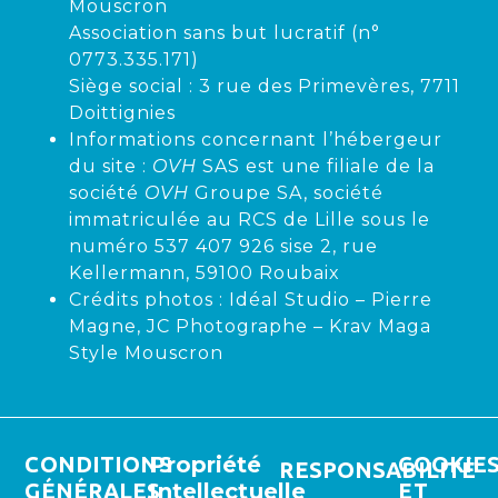
Mouscron
Association sans but lucratif (n°
0773.335.171)
Siège social :
3 rue des Primevères, 7711
Doittignies
Informations concernant l’hébergeur
du site :
OVH
SAS est une filiale de la
société
OVH
Groupe SA, société
immatriculée au RCS de Lille sous le
numéro 537 407 926 sise 2, rue
Kellermann, 59100 Roubaix
Crédits photos : Idéal Studio – Pierre
Magne, JC Photographe – Krav Maga
Style Mouscron
CONDITIONS
Propriété
COOKIE
RESPONSABILITÉ
GÉNÉRALES
Intellectuelle
ET