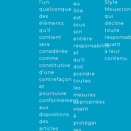
l’un
Style
au
quelconque
Mouscron
Site
des
qui
est
éléments
décline
sous
qu’il
toute
son
contient
responsabi
entière
sera
quant
responsabilité
considérée
à leur
et
comme
contenu.
qu’il
constitutive
doit
d’une
prendre
contrefaçon
toutes
et
les
poursuivie
mesures
conformément
appropriées
aux
visant
dispositions
à
des
protéger
articles
ses