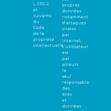
L.335-2
propres
et
données
suivants
notamment
du
d’attaques
Code
virales
de la
par
propriété
Internet.
intellectuelle.
L’utilisateur
est
par
ailleurs
le
seul
responsable
des
sites
et
données