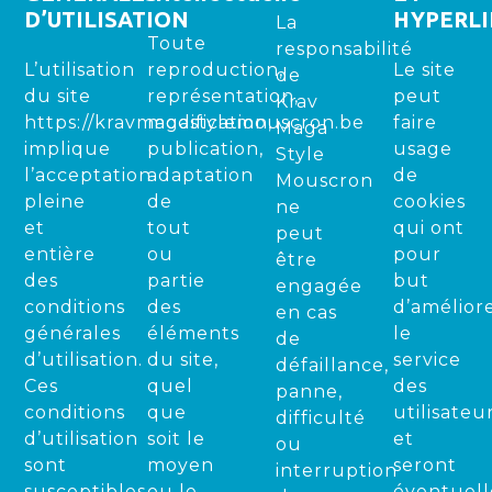
D’UTILISATION
HYPERL
La
Toute
responsabilité
L’utilisation
reproduction,
Le site
de
du site
représentation,
peut
Krav
https://kravmagastylemouscron.be
modification,
faire
Maga
implique
publication,
usage
Style
l’acceptation
adaptation
de
Mouscron
pleine
de
cookies
ne
et
tout
qui ont
peut
entière
ou
pour
être
des
partie
but
engagée
conditions
des
d’amélior
en cas
générales
éléments
le
de
d’utilisation.
du site,
service
défaillance,
Ces
quel
des
panne,
conditions
que
utilisateu
difficulté
d’utilisation
soit le
et
ou
sont
moyen
seront
interruption
susceptibles
ou le
éventuel